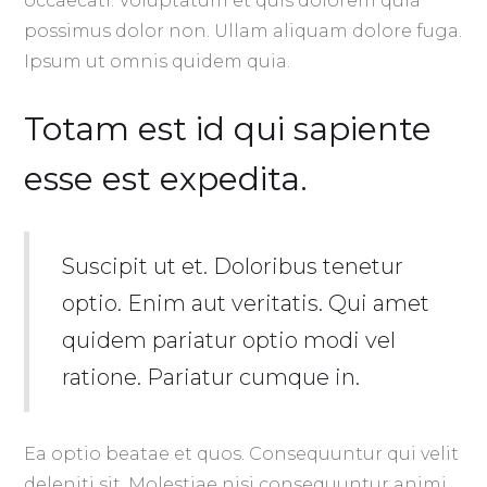
occaecati. Voluptatum et quis dolorem quia
possimus dolor non. Ullam aliquam dolore fuga.
Ipsum ut omnis quidem quia.
Totam est id qui sapiente
esse est expedita.
Suscipit ut et. Doloribus tenetur
optio. Enim aut veritatis. Qui amet
quidem pariatur optio modi vel
ratione. Pariatur cumque in.
Ea optio beatae et quos. Consequuntur qui velit
deleniti sit. Molestiae nisi consequuntur animi