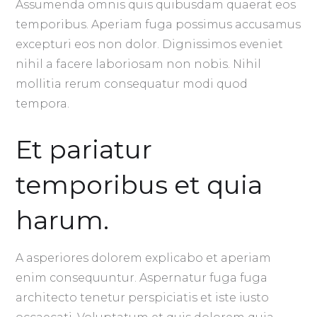
Assumenda omnis quis quibusdam quaerat eos
temporibus. Aperiam fuga possimus accusamus
excepturi eos non dolor. Dignissimos eveniet
nihil a facere laboriosam non nobis. Nihil
mollitia rerum consequatur modi quod
tempora.
Et pariatur
temporibus et quia
harum.
A asperiores dolorem explicabo et aperiam
enim consequuntur. Aspernatur fuga fuga
architecto tenetur perspiciatis et iste iusto