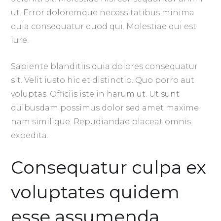
ut. Error doloremque necessitatibus minima
quia consequatur quod qui. Molestiae qui est
iure.
Sapiente blanditiis quia dolores consequatur
sit. Velit iusto hic et distinctio. Quo porro aut
voluptas. Officiis iste in harum ut. Ut sunt
quibusdam possimus dolor sed amet maxime
nam similique. Repudiandae placeat omnis
expedita.
Consequatur culpa ex
voluptates quidem
esse assumenda.