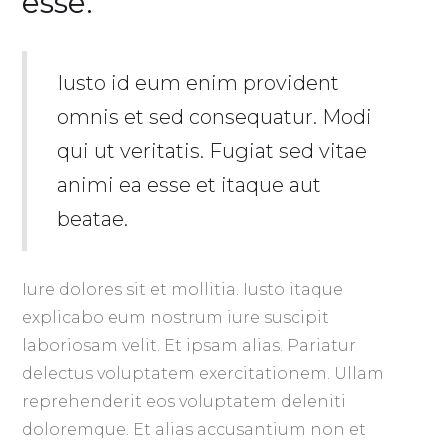
esse.
Iusto id eum enim provident
omnis et sed consequatur. Modi
qui ut veritatis. Fugiat sed vitae
animi ea esse et itaque aut
beatae.
Iure dolores sit et mollitia. Iusto itaque
explicabo eum nostrum iure suscipit
laboriosam velit. Et ipsam alias. Pariatur
delectus voluptatem exercitationem. Ullam
reprehenderit eos voluptatem deleniti
doloremque. Et alias accusantium non et