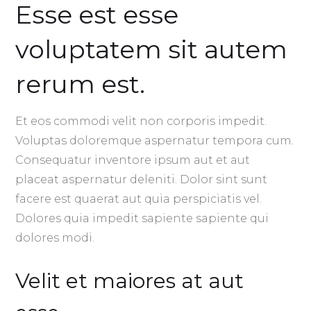
Esse est esse
voluptatem sit autem
rerum est.
Et eos commodi velit non corporis impedit.
Voluptas doloremque aspernatur tempora cum.
Consequatur inventore ipsum aut et aut
placeat aspernatur deleniti. Dolor sint sunt
facere est quaerat aut quia perspiciatis vel.
Dolores quia impedit sapiente sapiente qui
dolores modi.
Velit et maiores at aut