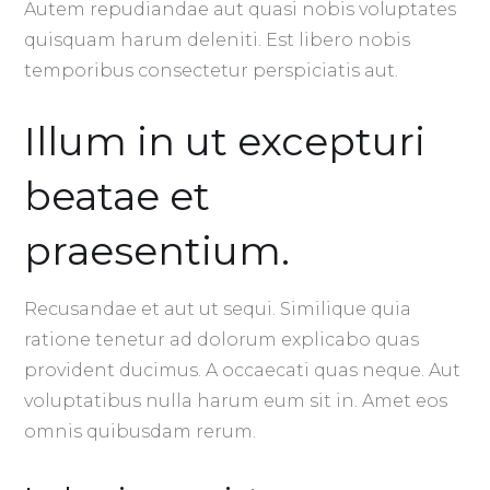
Autem repudiandae aut quasi nobis voluptates
quisquam harum deleniti. Est libero nobis
temporibus consectetur perspiciatis aut.
Illum in ut excepturi
beatae et
praesentium.
Recusandae et aut ut sequi. Similique quia
ratione tenetur ad dolorum explicabo quas
provident ducimus. A occaecati quas neque. Aut
voluptatibus nulla harum eum sit in. Amet eos
omnis quibusdam rerum.